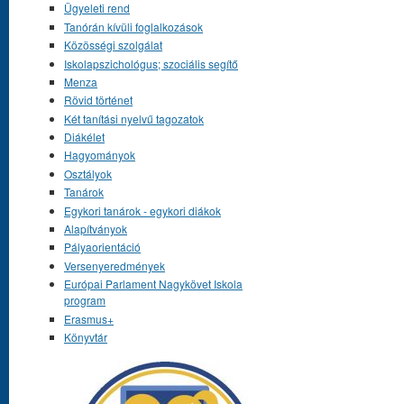
Ügyeleti rend
Tanórán kívüli foglalkozások
Közösségi szolgálat
Iskolapszichológus; szociális segítő
Menza
Rövid történet
Két tanítási nyelvű tagozatok
Diákélet
Hagyományok
Osztályok
Tanárok
Egykori tanárok - egykori diákok
Alapítványok
Pályaorientáció
Versenyeredmények
Európai Parlament Nagykövet Iskola
program
Erasmus+
Könyvtár