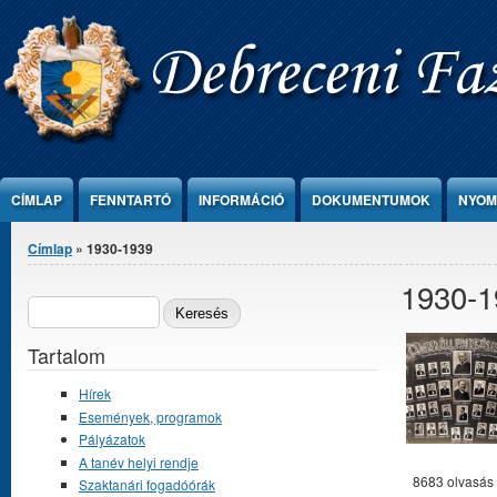
Ugrás a tartalomra
CÍMLAP
FENNTARTÓ
INFORMÁCIÓ
DOKUMENTUMOK
NYOM
Jelenlegi hely
Címlap
» 1930-1939
1930-1
Keresés űrlap
KERESÉS
Tartalom
Hírek
Események, programok
Pályázatok
A tanév helyi rendje
8683 olvasás
Szaktanári fogadóórák