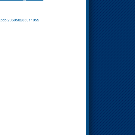
t=pcb.206058285311055