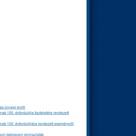
as ünnepi évről
 150. évfordulója tiszteletére rendezett
ak 150. évfordulójára rendezett eseményről
ykori debreceni gimnazisták