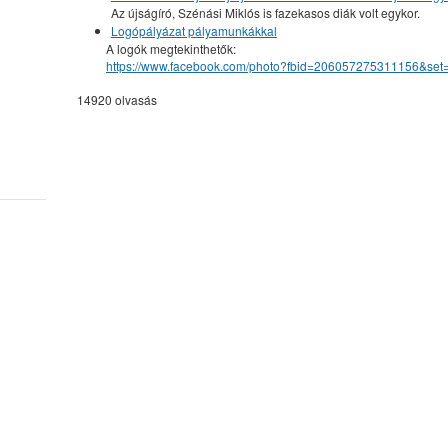
Az újságíró, Szénási Miklós is fazekasos diák volt egykor.
Logópályázat pályamunkákkal
A logók megtekinthetők:
https://www.facebook.com/photo?fbid=206057275311156&se
14920 olvasás