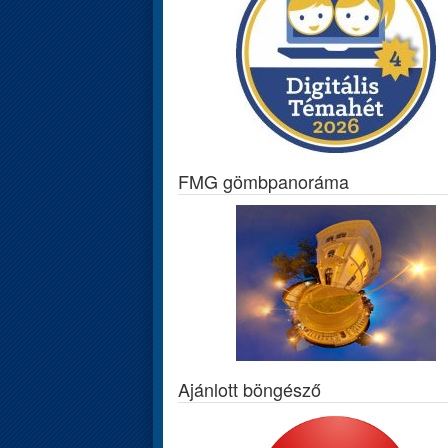
FMG gömbpanoráma
Ajánlott böngésző