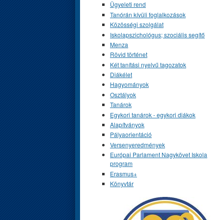
Ügyeleti rend
Tanórán kívüli foglalkozások
Közösségi szolgálat
Iskolapszichológus; szociális segítő
Menza
Rövid történet
Két tanítási nyelvű tagozatok
Diákélet
Hagyományok
Osztályok
Tanárok
Egykori tanárok - egykori diákok
Alapítványok
Pályaorientáció
Versenyeredmények
Európai Parlament Nagykövet Iskola
program
Erasmus+
Könyvtár