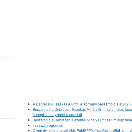
A Debreceni Fazekas Alumni Alapítvány beszámolója a 2023-
Beszámoló a Debreceni Fazekas Mihály Gimnázium alapításának
ünnepi komolyzenei koncertről
Beszámoló a Debreceni Fazekas Mihály Gimnázium alapításán
Tavaszi programok
Ötven év után újra bejárják Petőfi 350 kilométeres útját az eg