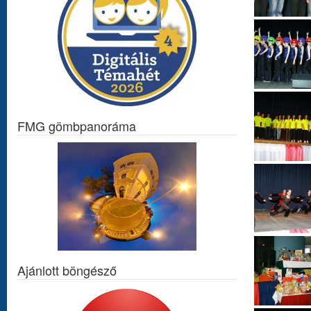
FMG gömbpanoráma
Ajánlott böngésző