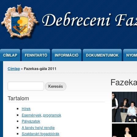
Ugrás a tartalomra
CÍMLAP
FENNTARTÓ
INFORMÁCIÓ
DOKUMENTUMOK
NYOM
Jelenlegi hely
Címlap
» Fazekas-gála 2011
Fazeka
Keresés űrlap
KERESÉS
Tartalom
Hírek
Események, programok
Pályázatok
A tanév helyi rendje
Szaktanári fogadóórák