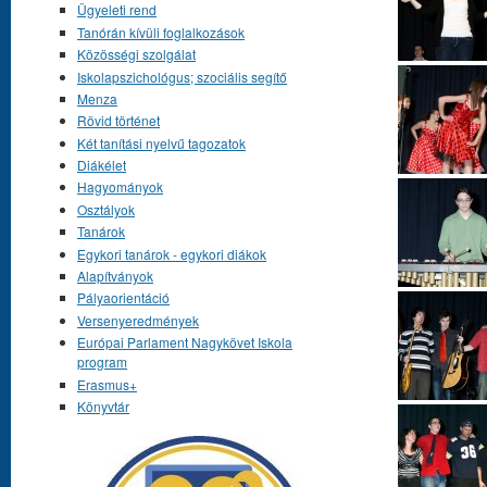
Ügyeleti rend
Tanórán kívüli foglalkozások
Közösségi szolgálat
Iskolapszichológus; szociális segítő
Menza
Rövid történet
Két tanítási nyelvű tagozatok
Diákélet
Hagyományok
Osztályok
Tanárok
Egykori tanárok - egykori diákok
Alapítványok
Pályaorientáció
Versenyeredmények
Európai Parlament Nagykövet Iskola
program
Erasmus+
Könyvtár