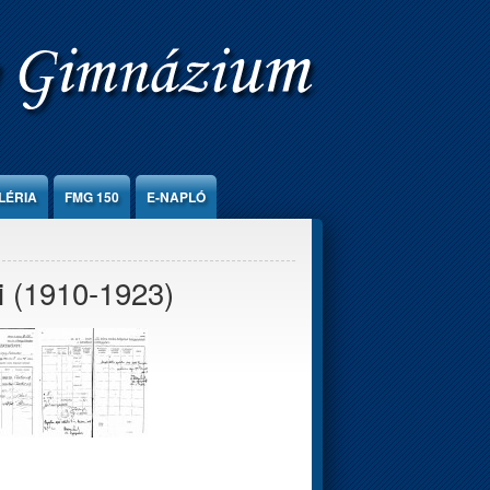
LÉRIA
FMG 150
E-NAPLÓ
i (1910-1923)