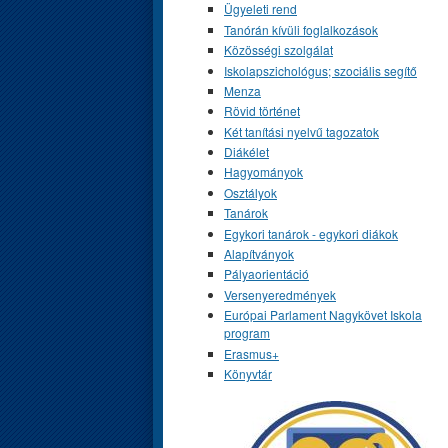
Ügyeleti rend
Tanórán kívüli foglalkozások
Közösségi szolgálat
Iskolapszichológus; szociális segítő
Menza
Rövid történet
Két tanítási nyelvű tagozatok
Diákélet
Hagyományok
Osztályok
Tanárok
Egykori tanárok - egykori diákok
Alapítványok
Pályaorientáció
Versenyeredmények
Európai Parlament Nagykövet Iskola
program
Erasmus+
Könyvtár