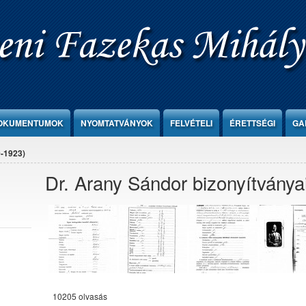
OKUMENTUMOK
NYOMTATVÁNYOK
FELVÉTELI
ÉRETTSÉGI
GA
0-1923)
Dr. Arany Sándor bizonyítványa
10205 olvasás