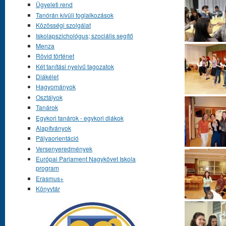
Ügyeleti rend
Tanórán kívüli foglalkozások
Közösségi szolgálat
Iskolapszichológus; szociális segítő
Menza
Rövid történet
Két tanítási nyelvű tagozatok
Diákélet
Hagyományok
Osztályok
Tanárok
Egykori tanárok - egykori diákok
Alapítványok
Pályaorientáció
Versenyeredmények
Európai Parlament Nagykövet Iskola
program
Erasmus+
Könyvtár