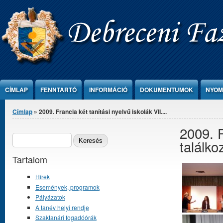
Ugrás a tartalomra
CÍMLAP
FENNTARTÓ
INFORMÁCIÓ
DOKUMENTUMOK
NYOM
Jelenlegi hely
Címlap
» 2009. Francia két tanítási nyelvű iskolák VII....
2009. F
Keresés űrlap
KERESÉS
találko
Tartalom
Hírek
Események, programok
Pályázatok
A tanév helyi rendje
Szaktanári fogadóórák