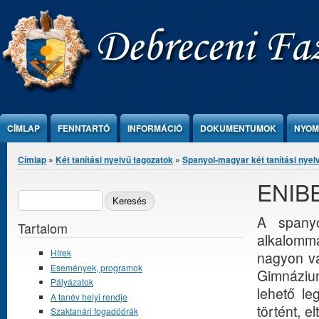
Ugrás a tartalomra
CÍMLAP
FENNTARTÓ
INFORMÁCIÓ
DOKUMENTUMOK
NYOM
Jelenlegi hely
Címlap
»
Két tanítási nyelvű tagozatok
»
Spanyol-magyar két tanítási nyel
ENIBE 
Keresés űrlap
KERESÉS
A spanyo
Tartalom
alkalomma
Hírek
nagyon vá
Események, programok
Gimnáziu
Pályázatok
lehető le
A tanév helyi rendje
történt, e
Szaktanári fogadóórák