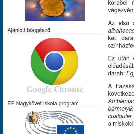
korabeli 
végezvén,
Az első
Ajánlott böngésző
albahaca
két dara
színházfes
Ez után
előadásáb
darab:
Eg
A Fazekas
következ
Ambienta
EP Nagykövet Iskola program
bármelyi
cualquier
a miskolci