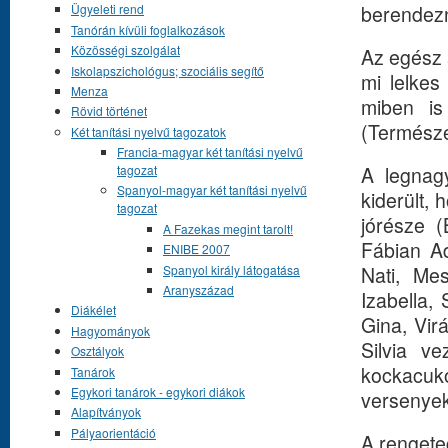
berendezni
Ügyeleti rend
Tanórán kívüli foglalkozások
Közösségi szolgálat
Az egész 
Iskolapszichológus; szociális segítő
mi lelkes
Menza
miben is
Rövid történet
(Természe
Két tanítási nyelvű tagozatok
Francia-magyar két tanítási nyelvű
A legnagy
tagozat
Spanyol-magyar két tanítási nyelvű
kiderült,
tagozat
jórésze (
A Fazekas megint tarolt!
Fábian Ad
ENIBE 2007
Spanyol király látogatása
Nati, Me
Aranyszázad
Izabella,
Diákélet
Gina, Vir
Hagyományok
Silvia v
Osztályok
kockacu
Tanárok
Egykori tanárok - egykori diákok
versenyek
Alapítványok
Pályaorientáció
A rengete