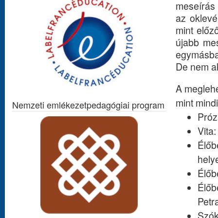
meseírás 
az oklevé
mint előz
újabb me
egymásba 
De nem ak
A meglehe
mint mindi
Nemzeti emlékezetpedagógiai program
Próz
Vita
Élőb
hely
Élőb
Élőb
Petr
Szók