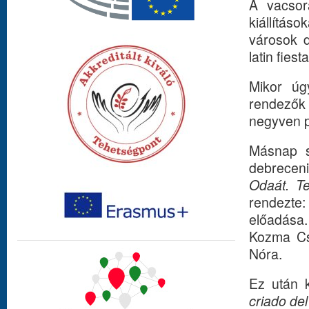
A vacsora
kiállításo
városok d
latin fiesta
Mikor úg
rendezők 
negyven pe
Másnap s
debrecenie
Odaát. Te
rendezte
előadása.
Kozma Csa
Nóra.
Ez után k
criado de