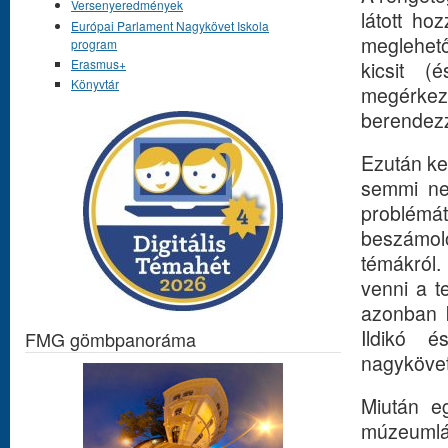
Versenyeredmények
látott ho
Európai Parlament Nagykövet Iskola
meglehető
program
Erasmus+
kicsit (
Könyvtár
megérkezt
berendezzü
Ezután ke
semmi ne
problémát
beszámoló
témákról.
venni a t
azonban k
Ildikó 
FMG gömbpanoráma
nagykövet
Miután e
múzeumlá