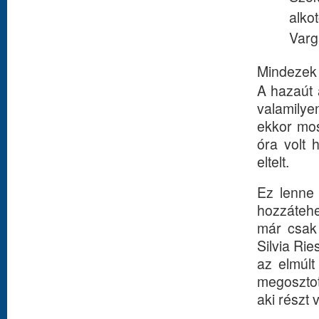
alko
Varg
Mindezek 
A hazaút 
valamilye
ekkor mos
óra volt 
eltelt.
Ez lenne 
hozzátehe
már csak
Silvia Ri
az elmúlt
megosztot
aki részt 