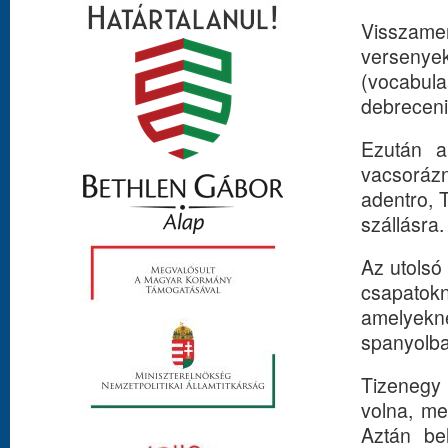
Visszamen
versenyek
(vocabul
debreceni
Ezután a 
vacsorázn
adentro, 
szállásra.
Az utolsó
csapatok
amelyekne
spanyolba
Tizenegy 
volna, me
Aztán be