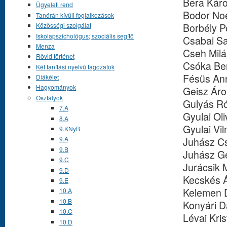
Bera Káro
Ügyeleti rend
Bodor No
Tanórán kívüli foglalkozások
Borbély Pe
Közösségi szolgálat
Iskolapszichológus; szociális segítő
Csabai S
Menza
Cseh Mil
Rövid történet
Csóka Ber
Két tanítási nyelvű tagozatok
Fésüs An
Diákélet
Hagyományok
Geisz Ár
Osztályok
Gulyás R
7.A
Gyulai Oli
8.A
Gyulai Vi
9.KNyB
9.A
Juhász C
9.B
Juhász G
9.C
Jurácsik 
9.D
Kecskés 
9.E
Kelemen 
10.A
10.B
Konyári D
10.C
Lévai Kris
10.D