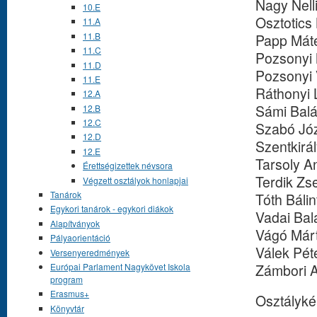
Nagy Nell
10.E
Osztotics
11.A
11.B
Papp Mát
11.C
Pozsonyi 
11.D
Pozsonyi
11.E
Ráthonyi 
12.A
Sámi Bal
12.B
12.C
Szabó Jó
12.D
Szentkirá
12.E
Tarsoly A
Érettségizettek névsora
Terdik Zs
Végzett osztályok honlapjai
Tanárok
Tóth Báli
Egykori tanárok - egykori diákok
Vadai Bal
Alapítványok
Vágó Már
Pályaorientáció
Válek Pét
Versenyeredmények
Zámbori 
Európai Parlament Nagykövet Iskola
program
Erasmus+
Osztályké
Könyvtár