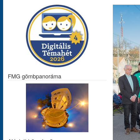
FMG gömbpanoráma