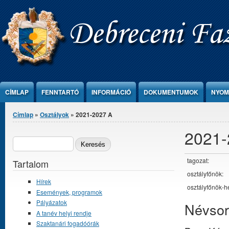
Ugrás a tartalomra
CÍMLAP
FENNTARTÓ
INFORMÁCIÓ
DOKUMENTUMOK
NYOM
Jelenlegi hely
Címlap
»
Osztályok
» 2021-2027 A
2021-
Keresés űrlap
KERESÉS
tagozat:
Tartalom
osztályfőnök:
Hírek
osztályfőnök-he
Események, programok
Pályázatok
Névsor
A tanév helyi rendje
Szaktanári fogadóórák