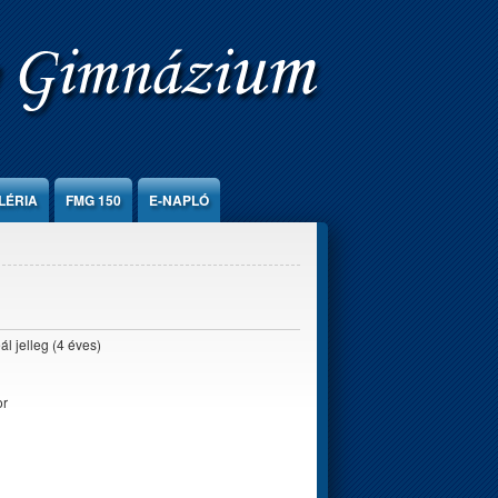
LÉRIA
FMG 150
E-NAPLÓ
ál jelleg (4 éves)
or