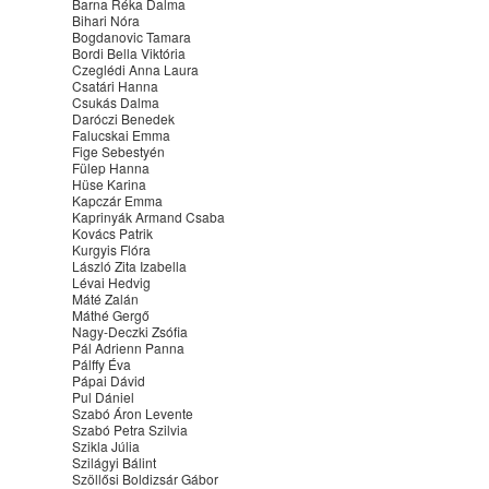
Barna Réka Dalma
Bihari Nóra
Bogdanovic Tamara
Bordi Bella Viktória
Czeglédi Anna Laura
Csatári Hanna
Csukás Dalma
Daróczi Benedek
Falucskai Emma
Fige Sebestyén
Fülep Hanna
Hüse Karina
Kapczár Emma
Kaprinyák Armand Csaba
Kovács Patrik
Kurgyis Flóra
László Zita Izabella
Lévai Hedvig
Máté Zalán
Máthé Gergő
Nagy-Deczki Zsófia
Pál Adrienn Panna
Pálffy Éva
Pápai Dávid
Pul Dániel
Szabó Áron Levente
Szabó Petra Szilvia
Szikla Júlia
Szilágyi Bálint
Szöllősi Boldizsár Gábor