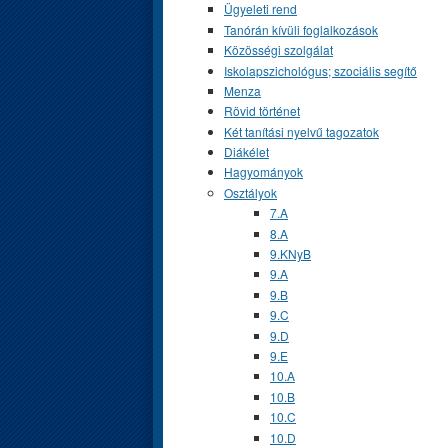
Ügyeleti rend
Tanórán kívüli foglalkozások
Közösségi szolgálat
Iskolapszichológus; szociális segítő
Menza
Rövid történet
Két tanítási nyelvű tagozatok
Diákélet
Hagyományok
Osztályok
7.A
8.A
9.KNyB
9.A
9.B
9.C
9.D
9.E
10.A
10.B
10.C
10.D