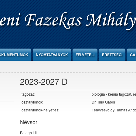
OKUMENTUMOK
NYOMTATVÁNYOK
FELVÉTELI
ÉRETTSÉGI
GA
2023-2027 D
tagozat:
biológia - kémia tagozat, re
osztályfőnök:
Dr. Türk Gábor
osztályfőnök-helyettes:
Fenyvesvölgyi Tamás And
Névsor
Balogh Lili