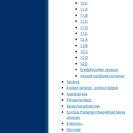
10.E
11.A
11.B
11.C
11.D
11.E
12.A
12.B
12.C
12.D
12.E
Érettségizettek névsora
Végzett osztályok honlapjai
Tanárok
Egykori tanárok - egykori diákok
Alapítványok
Pályaorientáció
Versenyeredmények
Európai Parlament Nagykövet Iskola
program
Erasmus+
Könyvtár