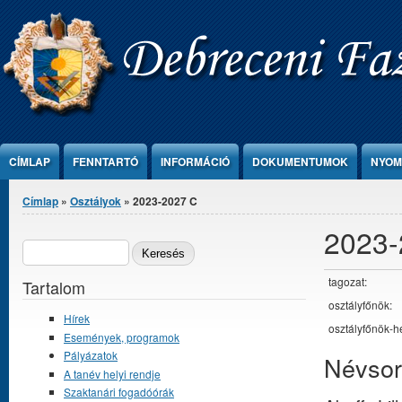
Ugrás a tartalomra
CÍMLAP
FENNTARTÓ
INFORMÁCIÓ
DOKUMENTUMOK
NYOM
Jelenlegi hely
Címlap
»
Osztályok
» 2023-2027 C
2023-
Keresés űrlap
KERESÉS
tagozat:
Tartalom
osztályfőnök:
Hírek
osztályfőnök-he
Események, programok
Pályázatok
Névsor
A tanév helyi rendje
Szaktanári fogadóórák