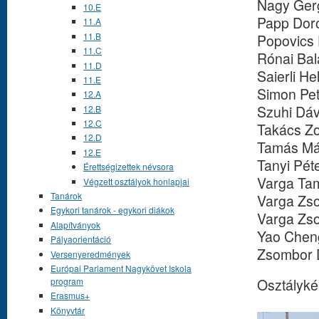
Nagy Ger
10.E
Papp Doro
11.A
11.B
Popovics
11.C
Rónai Bal
11.D
Saierli He
11.E
Simon Pet
12.A
Szuhi Dáv
12.B
12.C
Takács Zo
12.D
Tamás Má
12.E
Tanyi Pét
Érettségizettek névsora
Varga Ta
Végzett osztályok honlapjai
Tanárok
Varga Zso
Egykori tanárok - egykori diákok
Varga Zs
Alapítványok
Yao Chen
Pályaorientáció
Zsombor 
Versenyeredmények
Európai Parlament Nagykövet Iskola
Osztályké
program
Erasmus+
Könyvtár