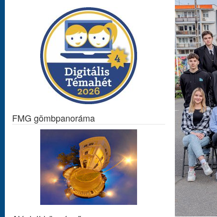
FMG gömbpanoráma