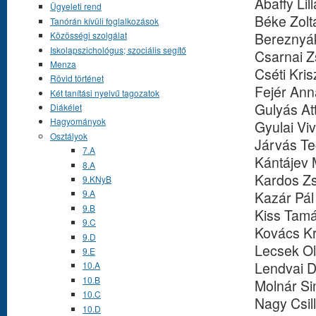
Abaffy Lill
Ügyeleti rend
Béke Zolt
Tanórán kívüli foglalkozások
Bereznyá
Közösségi szolgálat
Iskolapszichológus; szociális segítő
Csarnai Z
Menza
Cséti Kris
Rövid történet
Fejér Ann
Két tanítási nyelvű tagozatok
Gulyás Att
Diákélet
Hagyományok
Gyulai Viv
Osztályok
Járvás T
7.A
Kántájev 
8.A
Kardos Z
9.KNyB
9.A
Kazár Pá
9.B
Kiss Tam
9.C
Kovács Kr
9.D
Lecsek Ol
9.E
Lendvai Dá
10.A
10.B
Molnár S
10.C
Nagy Csil
10.D