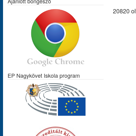
Ajánlott böngésző
20820 o
EP Nagykövet Iskola program